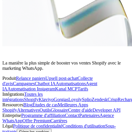
La manière la plus simple de booster vos ventes Shopify avec le
marketing WhatsApp.
Produit
Relance paniers
Upsell post-achat
Collecte
d'avis
Campagnes
Chatbot IA
Automatisations
Agent
IA
Automatisation Instagram
Kanal MCP
Tarifs
Intégrations
Toutes les
intégrations
Shopify
Klaviyo
Gorgias
Loyoly
Splio
Zendesk
Crisp
Rechar
Ressources
Blog
Études de cas
Meilleures Apps
Shopify
Alternatives
Outils
Glossaire
Centre d'aide
Developer API
Entreprise
Programme d'affiliation
Contact
Partenaires
Agence
WhatsApp
Offre Premium
Carrières
Légal
Politique de confidentialité
Conditions d'utilisation
Sous-
traitants
Gérer les cookies