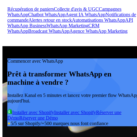
Récupération de paniers
Collecte d'avis & UGC
Campagnes
WhatsApp
Chatbot WhatsApp
Agent IA WhatsApp
Notifications de
commande
Alertes retour en stock
Automatisations WhatsApp
API
WhatsApp Business
WhatsApp Marketing
CRM
WhatsApp
Broadcast WhatsApp
Agence WhatsApp Marketing
Commencer avec WhatsApp
Prêt à transformer WhatsApp en
machine à vendre ?
Installez Kanal en 5 minutes et lancez votre premier flow WhatsAp
aujourd'hui.
Installer avec Shopify
Installer avec Shopify
Réserver une
Démo
Réserver une Démo
5/5 sur Shopify
/
+500 marques nous font confiance