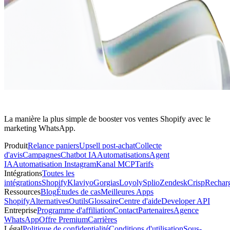
La manière la plus simple de booster vos ventes Shopify avec le
marketing WhatsApp.
Produit
Relance paniers
Upsell post-achat
Collecte
d'avis
Campagnes
Chatbot IA
Automatisations
Agent
IA
Automatisation Instagram
Kanal MCP
Tarifs
Intégrations
Toutes les
intégrations
Shopify
Klaviyo
Gorgias
Loyoly
Splio
Zendesk
Crisp
Rechar
Ressources
Blog
Études de cas
Meilleures Apps
Shopify
Alternatives
Outils
Glossaire
Centre d'aide
Developer API
Entreprise
Programme d'affiliation
Contact
Partenaires
Agence
WhatsApp
Offre Premium
Carrières
Légal
Politique de confidentialité
Conditions d'utilisation
Sous-