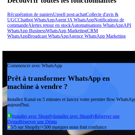
Découvrir toutes les fonctionnalités
Récupération de paniers
Upsell post-achat
Collecte d'avis &
UGC
Chatbot WhatsApp
Agent IA WhatsApp
Notifications de
commande
Alertes retour en stock
Automatisations WhatsApp
API
WhatsApp Business
WhatsApp Marketing
CRM
WhatsApp
Broadcast WhatsApp
Agence WhatsApp Marketing
Commencer avec WhatsApp
Prêt à transformer WhatsApp en
machine à vendre ?
Installez Kanal en 5 minutes et lancez votre premier flow WhatsAp
aujourd'hui.
Installer avec Shopify
Installer avec Shopify
Réserver une
Démo
Réserver une Démo
5/5 sur Shopify
/
+500 marques nous font confiance