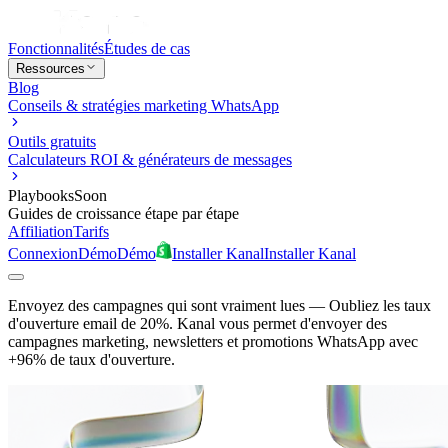
Fonctionnalités
Études de cas
Ressources
Blog
Conseils & stratégies marketing WhatsApp
Outils gratuits
Calculateurs ROI & générateurs de messages
Playbooks
Soon
Guides de croissance étape par étape
Affiliation
Tarifs
Connexion
Démo
Démo
Installer Kanal
Installer Kanal
Envoyez des campagnes qui sont vraiment lues
—
Oubliez les taux
d'ouverture email de 20%. Kanal vous permet d'envoyer des
campagnes marketing, newsletters et promotions WhatsApp avec
+96% de taux d'ouverture.