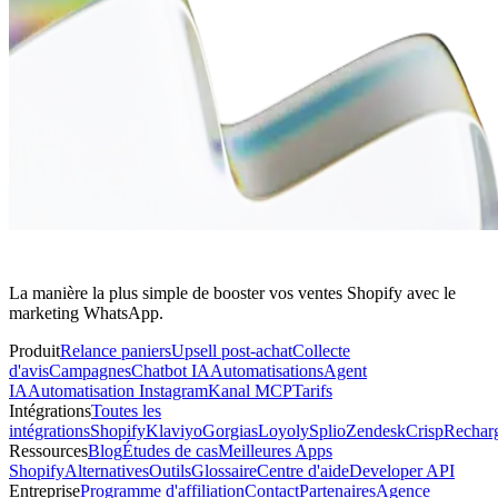
La manière la plus simple de booster vos ventes Shopify avec le
marketing WhatsApp.
Produit
Relance paniers
Upsell post-achat
Collecte
d'avis
Campagnes
Chatbot IA
Automatisations
Agent
IA
Automatisation Instagram
Kanal MCP
Tarifs
Intégrations
Toutes les
intégrations
Shopify
Klaviyo
Gorgias
Loyoly
Splio
Zendesk
Crisp
Rechar
Ressources
Blog
Études de cas
Meilleures Apps
Shopify
Alternatives
Outils
Glossaire
Centre d'aide
Developer API
Entreprise
Programme d'affiliation
Contact
Partenaires
Agence