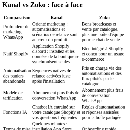
Kanal vs Zoko : face à face
Comparaison
Kanal
Zoko
Orienté marketing :
Bons broadcasts et
Profondeur du
automatisations et
vente par catalogue,
marketing
scénarios de relance sont
plus une boîte d'équipe
WhatsApp
au cœur du produit
pour le chat de vente
Application Shopify
Bien intégré à Shopify
d'abord : installez et les
Natif Shopify
et conçu pour un usage
données de la boutique se
e-commerce
synchronisent seules
Pris en charge via des
Automatisation
Séquences natives de
automatisations et des
des paniers
relance activées juste
flux pilotés par le
abandonnés
après l'installation
catalogue
Abonnement plus frais
Modèle de
Abonnement plus frais de
de conversation
tarification
conversation WhatsApp
WhatsApp
Chatbot IA entraîné sur
Règles d'automatisation
Fonctions IA
votre catalogue Shopify et
et réponses assistées
vos questions fréquentes
pour la boîte partagée
Quelques minutes :
Temps de mise
installation App Store,
Onboarding rapide