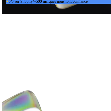
5/5 sur Shopify
/
+500 marques nous font confiance