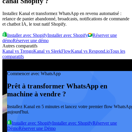
canal Shopify ?
Installez Kanal et transformez WhatsApp en revenu automatisé :
relance de panier abandonné, broadcasts, notifications de commande
et chatbot IA, le tout natif Shopify.
Installer avec Shopify
Installer avec Shopify
Réserver une
démo
Réserver une démo
Autres comparatifs
Kanal vs
Trengo
Kanal vs
SleekFlow
Kanal vs
Respond.io
Tous les
comparatifs
Commencer avec WhatsApp
Prêt à transformer WhatsApp en
machine à vendre ?
Installez Kanal en 5 minutes et lancez votre premier flow WhatsAp
aujourd'hui.
Installer avec Shopify
Installer avec Shopify
Réserver une
Démo
Réserver une Démo