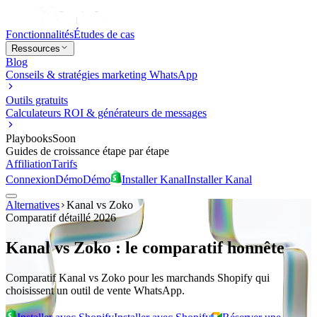
Fonctionnalités
Études de cas
Ressources
Blog
Conseils & stratégies marketing WhatsApp
Outils gratuits
Calculateurs ROI & générateurs de messages
Playbooks
Soon
Guides de croissance étape par étape
Affiliation
Tarifs
Connexion
Démo
Démo
Installer Kanal
Installer Kanal
Alternatives
Kanal vs
Zoko
Comparatif détaillé 2026
Kanal vs Zoko : le comparatif honnête
Comparatif Kanal vs Zoko pour les marchands Shopify qui
choisissent un outil de vente WhatsApp.