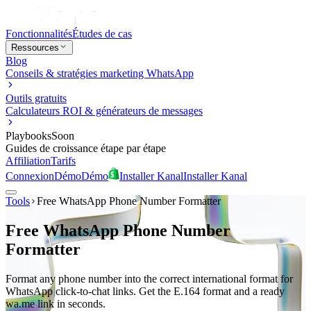
Fonctionnalités
Études de cas
Ressources
Blog
Conseils & stratégies marketing WhatsApp
Outils gratuits
Calculateurs ROI & générateurs de messages
Playbooks
Soon
Guides de croissance étape par étape
Affiliation
Tarifs
Connexion
Démo
Démo
Installer Kanal
Installer Kanal
Tools
Free WhatsApp Phone Number Formatter
Free WhatsApp Phone Number
Formatter
Format any phone number into the correct international format for
WhatsApp click-to-chat links. Get the E.164 format and a ready
wa.me link in seconds.