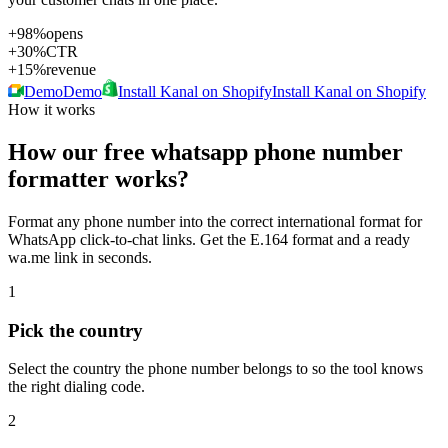
+98%
opens
+30%
CTR
+15%
revenue
Demo
Demo
Install Kanal on Shopify
Install Kanal on Shopify
How it works
How our
free whatsapp phone number
formatter
works?
Format any phone number into the correct international format for
WhatsApp click-to-chat links. Get the E.164 format and a ready
wa.me link in seconds.
1
Pick the country
Select the country the phone number belongs to so the tool knows
the right dialing code.
2