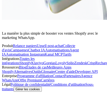
La manière la plus simple de booster vos ventes Shopify avec le
marketing WhatsApp.
Produit
Relance paniers
Upsell post-achat
Collecte
d'avis
Campagnes
Chatbot IA
Automatisations
Agent
IA
Automatisation Instagram
Kanal MCP
Tarifs
Intégrations
Toutes les
intégrations
Shopify
Klaviyo
Gorgias
Loyoly
Splio
Zendesk
Crisp
Rechar
Ressources
Blog
Études de cas
Meilleures Apps
Shopify
Alternatives
Outils
Glossaire
Centre d'aide
Developer API
Entreprise
Programme d'affiliation
Contact
Partenaires
Agence
WhatsApp
Offre Premium
Carrières
Légal
Politique de confidentialité
Conditions d'utilisation
Sous-
traitants
Gérer les cookies