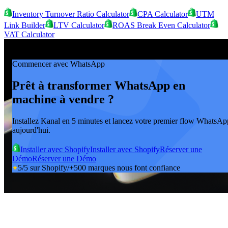
Inventory Turnover Ratio Calculator
CPA Calculator
UTM
Link Builder
LTV Calculator
ROAS Break Even Calculator
VAT Calculator
Commencer avec WhatsApp
Prêt à transformer WhatsApp en
machine à vendre ?
Installez Kanal en 5 minutes et lancez votre premier flow WhatsAp
aujourd'hui.
Installer avec Shopify
Installer avec Shopify
Réserver une
Démo
Réserver une Démo
5/5 sur Shopify
/
+500 marques nous font confiance