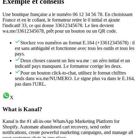
Exemple et conseils
Une boutique française a le numéro 06 12 34 56 78. En choisissant
France et en le collant, le formateur retire le 0 initial et ajoute
l'indicatif 33, ce qui donne 33612345678. Le lien devient
wa.me/33612345678, prêt pour un bouton ou un QR code.
Stockez vos numéros au format E.164 (+33612345678) : il
est sans ambiguïté et fonctionne avec tous les outils et tous les
pays.
Deux choses cassent un lien wa.me : un zéro initial et un
indicatif pays manquant. Le formateur corrige les deux.
Pour un bouton click-to-chat, utilisez le format chiffres
seuls dans wa.me/NUMERO. Le signe plus va dans le E.164,
pas dans l'URL.
X
What is Kanal?
Kanal is the #1 all-in-one WhatsApp Marketing Platform for
Shopify. Automate abandoned cart recovery, send order
notifications, create powerful marketing campaigns, and manage all
your customer chats in one place.