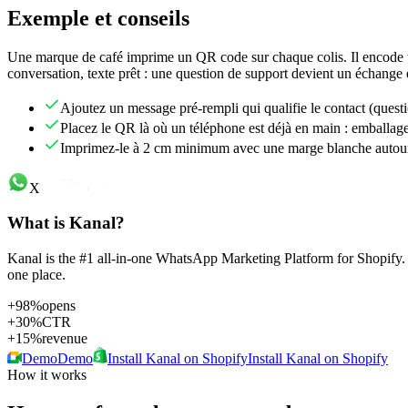
Exemple et conseils
Une marque de café imprime un QR code sur chaque colis. Il encode 
conversation, texte prêt : une question de support devient un échange 
Ajoutez un message pré-rempli qui qualifie le contact (ques
Placez le QR là où un téléphone est déjà en main : emballage, t
Imprimez-le à 2 cm minimum avec une marge blanche autour, s
X
What is Kanal?
Kanal is the #1 all-in-one WhatsApp Marketing Platform for Shopify.
one place.
+98%
opens
+30%
CTR
+15%
revenue
Demo
Demo
Install Kanal on Shopify
Install Kanal on Shopify
How it works