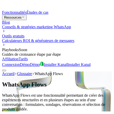
Fonctionnalités
Études de cas
Ressources
Blog
Conseils & stratégies marketing WhatsApp
Outils gratuits
Calculateurs ROI & générateurs de messages
Playbooks
Soon
Guides de croissance étape par étape
Affiliation
Tarifs
Connexion
Démo
Démo
Installer Kanal
Installer Kanal
Accueil
Glossaire
WhatsApp Flows
WhatsApp Flows
WhatsApp Flows est une fonctionnalité permettant de créer des
expériences structurées et en plusieurs étapes au sein d'une
conversation : formulaires, sondages, réservations et sélection de
produits guidée.