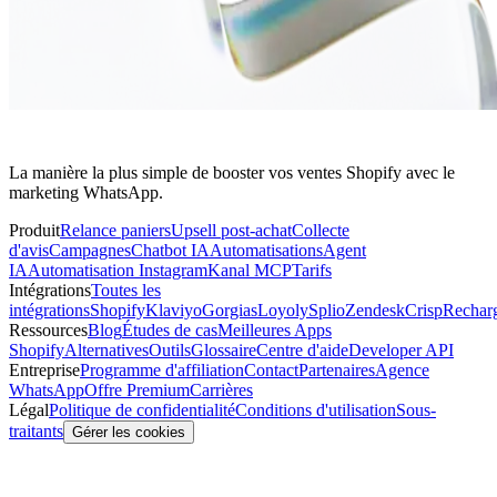
La manière la plus simple de booster vos ventes Shopify avec le
marketing WhatsApp.
Produit
Relance paniers
Upsell post-achat
Collecte
d'avis
Campagnes
Chatbot IA
Automatisations
Agent
IA
Automatisation Instagram
Kanal MCP
Tarifs
Intégrations
Toutes les
intégrations
Shopify
Klaviyo
Gorgias
Loyoly
Splio
Zendesk
Crisp
Rechar
Ressources
Blog
Études de cas
Meilleures Apps
Shopify
Alternatives
Outils
Glossaire
Centre d'aide
Developer API
Entreprise
Programme d'affiliation
Contact
Partenaires
Agence
WhatsApp
Offre Premium
Carrières
Légal
Politique de confidentialité
Conditions d'utilisation
Sous-
traitants
Gérer les cookies